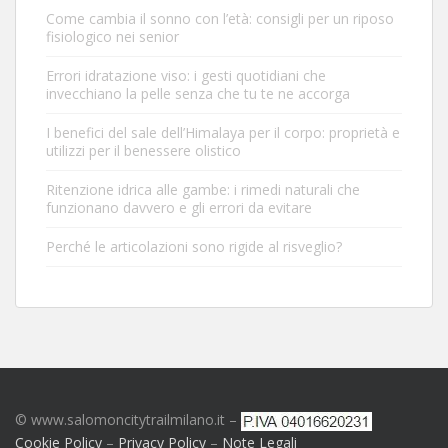
Come cambia il sonno con l’età: consigli per un riposo
fisiologico nei senior
Errori idratazione viso: i gesti quotidiani che
invecchiano la pelle senza che tu te ne accorga
I benefici del sale dell’Himalaya per il corpo: proprietà e
utilizzi per il benessere olistico
Ritenzione idrica alle gambe: i rimedi naturali che
funzionano davvero e gli errori da evitare
Perché le articolazioni sono rigide al risveglio?
© www.salomoncitytrailmilano.it –
Cookie Policy
–
Privacy Policy
–
Note Legali