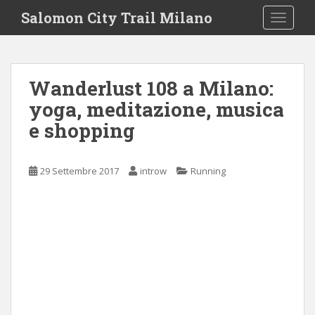
S
Salomon City Trail Milano
TOGGLE
k
i
p
t
Wanderlust 108 a Milano:
o
yoga, meditazione, musica
m
a
e shopping
i
n
c
29 Settembre 2017
introw
Running
o
n
t
e
n
t