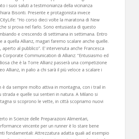
i suoi saluti a testimonianza della vicinanza
hiara Bisonti. Presente e protagonista invece
ityLife: “Ho corso dieci volte la maratona di New
 che si prova nel farlo. Sono entusiasta di questo
ambiando e crescendo di settimana in settimana. Entro
re a quella Allianz, magari faremo scalare anche quelle.
à, aperto al pubblico”. E’ intervenuta anche Francesca
pa Corporate Communication di Allianz: “Entusiasmo ed
iosa che è la Torre Allianz passerà una competizione
 Allianz, in palio a chi sarà il più veloce a scalare i
è da sempre molto attiva in montagna, con i trail in
strada e quelle sui sentieri in natura. A Milano si
tagna si scoprono le vette, in città scopriamo nuovi
to in Scienze delle Preparazioni Alimentari,
erformance vincente per un runner è lo stare bene
nti fondamentali: Attrezzatura adatta quali ad esempio