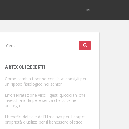
HOME
Cerca:
ARTICOLI RECENTI
Come cambia il sonno con l’età: consigli per
un riposo fisiologico nei senior
Errori idratazione viso: i gesti quotidiani che
invecchiano la pelle senza che tu te ne
accorga
I benefici del sale dell’Himalaya per il corpo:
proprietà e utilizzi per il benessere olistico