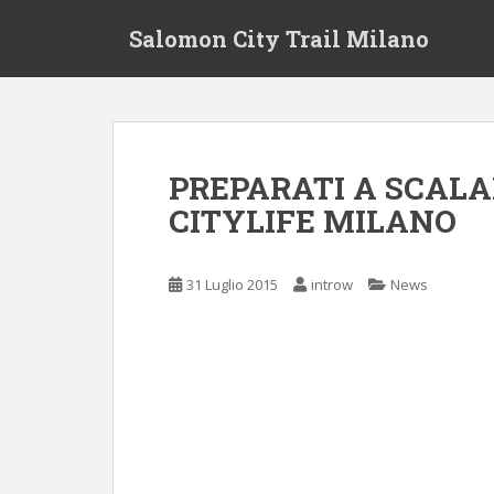
S
Salomon City Trail Milano
k
i
p
t
o
m
PREPARATI A SCALA
a
CITYLIFE MILANO
i
n
c
31 Luglio 2015
introw
News
o
n
t
e
n
t