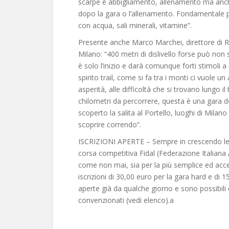
scarpe e abbigliamento, allenamento ma anch
dopo la gara o l’allenamento. Fondamentale 
con acqua, sali minerali, vitamine”.
Presente anche Marco Marchei, direttore di 
Milano: “400 metri di dislivello forse può no
è solo l’inizio e darà comunque forti stimoli a
spirito trail, come si fa tra i monti ci vuole u
asperità, alle difficoltà che si trovano lungo i
chilometri da percorrere, questa è una gara d
scoperto la salita al Portello, luoghi di Mila
scoprire correndo”.
ISCRIZIONI APERTE – Sempre in crescendo le re
corsa competitiva Fidal (Federazione Italian
come non mai, sia per la più semplice ed acce
iscrizioni di 30,00 euro per la gara hard e di 
aperte già da qualche giorno e sono possibili 
convenzionati (vedi elenco).a