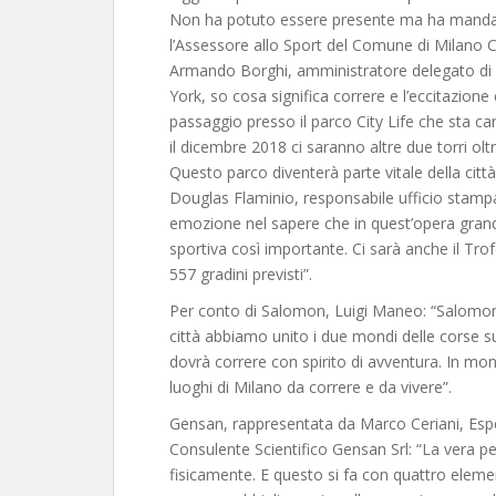
Non ha potuto essere presente ma ha mandato 
l’Assessore allo Sport del Comune di Milano C
Armando Borghi, amministratore delegato di C
York, so cosa significa correre e l’eccitazione
passaggio presso il parco City Life che sta c
il dicembre 2018 ci saranno altre due torri olt
Questo parco diventerà parte vitale della citt
Douglas Flaminio, responsabile ufficio stam
emozione nel sapere che in quest’opera grand
sportiva così importante. Ci sarà anche il Trofeo
557 gradini previsti”.
Per conto di Salomon, Luigi Maneo: “Salomon 
città abbiamo unito i due mondi delle corse su 
dovrà correre con spirito di avventura. In mon
luoghi di Milano da correre e da vivere”.
Gensan, rappresentata da Marco Ceriani, Esper
Consulente Scientifico Gensan Srl: “La vera p
fisicamente. E questo si fa con quattro eleme