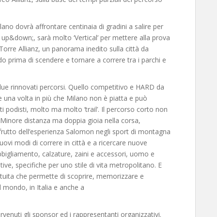
lano dovrà affrontare centinaia di gradini a salire per
à up&down;, sarà molto ‘Vertical’ per mettere alla prova
a Torre Allianz, un panorama inedito sulla città da
o prima di scendere e tornare a correre tra i parchi e
e rinnovati percorsi. Quello competitivo e HARD da
e una volta in più che Milano non è piatta e può
nti podisti, molto ma molto ‘trail’. Il percorso corto non
 Minore distanza ma doppia gioia nella corsa,
frutto dell’esperienza Salomon negli sport di montagna
nuovi modi di correre in città e a ricercare nuove
abbigliamento, calzature, zaini e accessori, uomo e
ive, specifiche per uno stile di vita metropolitano. E
atuita che permette di scoprire, memorizzare e
el mondo, in Italia e anche a
venuti gli sponsor ed i rappresentanti organizzativi.