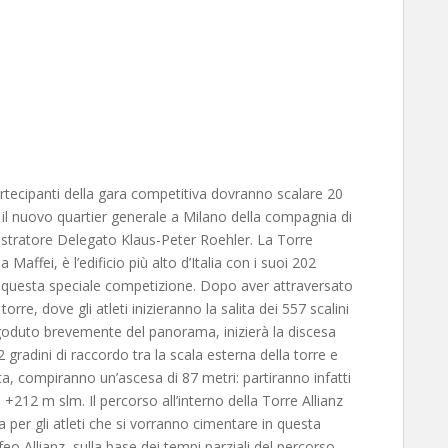
cipanti della gara competitiva dovranno scalare 20
re il nuovo quartier generale a Milano della compagnia di
inistratore Delegato Klaus-Peter Roehler. La Torre
Maffei, è l’edificio più alto d’Italia con i suoi 202
er questa speciale competizione. Dopo aver attraversato
torre, dove gli atleti inizieranno la salita dei 557 scalini
goduto brevemente del panorama, inizierà la discesa
2 gradini di raccordo tra la scala esterna della torre e
alita, compiranno un’ascesa di 87 metri: partiranno infatti
+212 m slm. Il percorso all’interno della Torre Allianz
a per gli atleti che si vorranno cimentare in questa
eo Allianz, sulla base dei tempi parziali del percorso