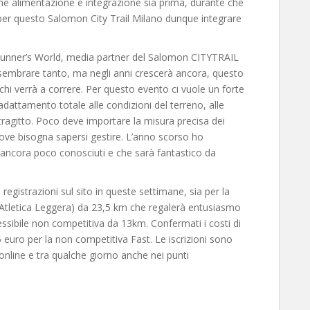
e alimentazione e integrazione sia prima, durante che
per questo Salomon City Trail Milano dunque integrare
Runner’s World, media partner del Salomon CITYTRAIL
n sembrare tanto, ma negli anni crescerà ancora, questo
 chi verrà a correre. Per questo evento ci vuole un forte
n adattamento totale alle condizioni del terreno, alle
l tragitto. Poco deve importare la misura precisa dei
ove bisogna sapersi gestire. L’anno scorso ho
no ancora poco conosciuti e che sarà fantastico da
gistrazioni sul sito in queste settimane, sia per la
a Atletica Leggera) da 23,5 km che regalerà entusiasmo
ssibile non competitiva da 13km. Confermati i costi di
15 euro per la non competitiva Fast. Le iscrizioni sono
online e tra qualche giorno anche nei punti