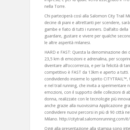
nella Torre.
Chi parteciperà così alla Salomon City Trail Mi
decine di piani e altrettanti per scendere, sar
gambe e fiato di tutti i runners. Dall’alto dell
guardare, gustare e vivere per qualche second
le altre asperità milanesi.
HARD e FAST: Questa la denominazione dei du
23,5 km di emozioni e adrenalina, per scoprir
diventare all’occorrenza, e per la felicità di ta
competitivo è FAST da 13km e aperto a tutti.
condividendo insieme lo spirito CITYTRAIL™, 
e nel trail running, che invita a sperimentare 
emozioni, con il supporto delle collezioni di 
donna, realizzate con le tecnologie più innovat
anche grazie alla nuovissima Applicazione gr
condividere nuovi percorsi in più di 90 città n
Milano. http://citytrail.salomonrunning.com/it/
Oggi alla presentazione alla stampa sono inter